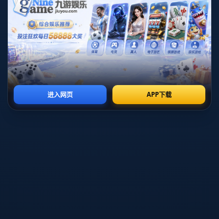
客队在被动局面下由这名少年率先打破僵局。
这粒进球瞬间点燃了客队替补席，教练组成员集体冲到场边
为这位17岁小将送上拥抱，而电视转播更是多次给到他的
特写镜头——略显青涩的面庞还带着些许稚气，眼神却已透
出大将之风。数据统计显示，这是他个人职业生涯首次在欧
战淘汰赛中首发登场，却能够在客场攻破强敌球门，这一瞬
间或许将成为他职业生涯的重要转折点。进球后的他没有过
分张扬，只是高举双臂望向客队看台，将这份荣耀与远道而
来的球迷共同分享。
丢球后的主队迅速调整策略，节奏切换得更加坚决。凯恩的
作用在此刻被体现得淋漓尽致，他频繁回撤到中场拿球，不
断用自己出色的拿球能力和视野为队友创造空间。在被重点
盯防的情况下，他并不急于在禁区内与中卫死磕，而是更像
一名“伪9号”，用自己的跑动牵制撕开客队防线的结构。第