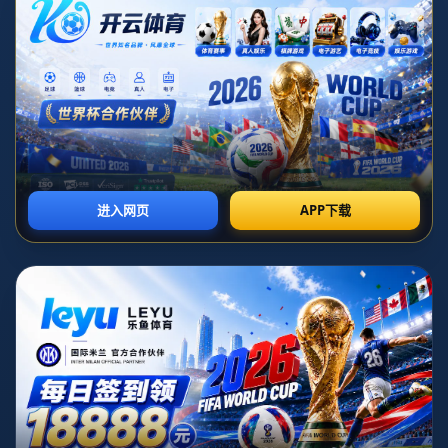
2-2！一场注定写进本赛季欧战经典之列的对决，在终场前
的第87分钟被推向高潮。17岁新星闪耀全场，用一粒惊艳
世界波震惊欧洲足坛，而哈里·凯恩则在生死时刻挺身而
出，用一记冷静的点球完成绝平救主，让这场情绪跌宕的对
攻大战最终以平局收场。这不是一场普通的2-2，而是一场
属于新旧两代锋线代表人物的舞台交接与对话：一边是冉冉
升起的天才少年，一边是经验老到的顶级中锋，在肾上腺素
拉满的90分钟里，他们联手奉献出一部精彩剧本。