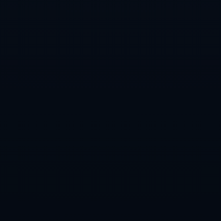
终场哨声响起时，比分定格在2-2，但故事远没有停止。对
于客队而言，17岁新星的闪耀不仅仅是一场比赛的数据光
辉——1球1助的表现，让他一夜之间从被动关注的潜力股
变成整个欧洲都在热议的焦点。他的突破、他的决断、他的
冷静和大局观，都在这场高强度对抗中得到了最残酷也最有
力的检验。而对于主队来说，凯恩再次用实际行动诠释了
“关键先生”的含义，在球队多次陷入逆境时，他总能站出来
成为那个人，把几乎失控的比赛硬生生拉回正轨。