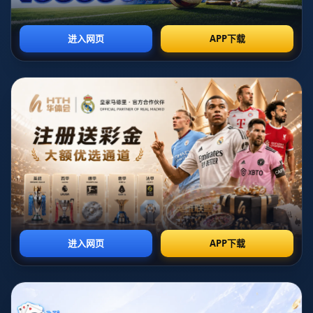
比赛从一开哨便火药味十足，双方都没有丝毫试探，节奏直
接拉到最高。主队在主场球迷的山呼海啸中率先占据主动，
利用边路的速度优势不断冲击客队防线，凯恩一次又一次回
撤拿球、做墙、分边，串联起球队进攻。第14分钟，凯恩
在禁区弧顶背身拿球，吸引两人上抢后脚后跟一磕，将球顺
势分到右路，随后队友传中制造出本场第一脚有威胁的射
门，皮球擦柱而出，已然为这场进球大战埋下伏笔。
就在主队压上寻找破门之际，客队的17岁新星站了出来。
第21分钟，他在中场左侧接应队友传球时还显得有些青
涩，第一次触球略重，被对方中场切断，现场看台上甚至传
来几声嘘声。但也许正是这一刻的失误，反而激发出他的斗
志。仅仅过了5分钟，这位年仅17岁的天才便用一脚技惊四
座的世界波完成自我救赎——第26分钟，他在禁区外右侧
得球，面对两人夹击没有选择回传，而是用一个冷静的向内
扣球晃开角度，随后右脚大力兜射，皮球划出一道完美弧线
直挂球门左上死角，主队门将飞身扑救却无能为力，0-1，